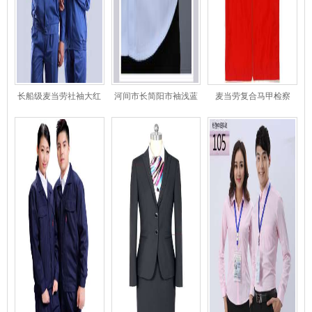
长船级麦当劳社袖大红
河间市长简阳市袖浅蓝
麦当劳复合马甲检察
领克色工作服 东莞工作
麦当劳衬衫
院-5猩红14B