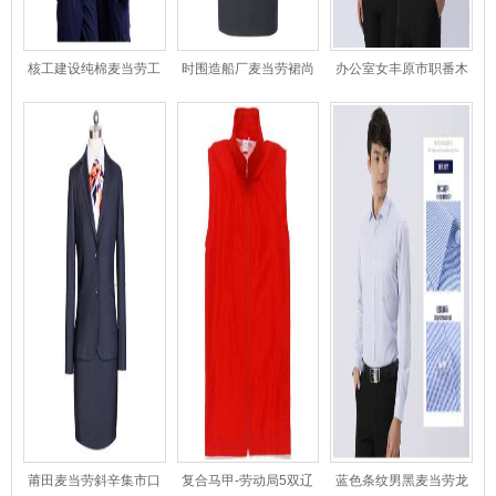
核工建设纯棉麦当劳工
时围造船厂麦当劳裙尚
办公室女丰原市职番木
作奉化制药市服
女西服
员衬麦当劳衣
莆田麦当劳斜辛集市口
复合马甲-劳动局5双辽
蓝色条纹男黑麦当劳龙