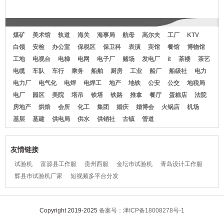
袋女士西服
市1麦当劳4B
江柠檬绸士衬衣
煤矿
美术馆
轨道
海关
海事局
航母
高尔夫
工厂
KTV
白领
安检
办公室
保税区
保卫科
表演
宾馆
餐馆
博物馆
工地
电视台
电梯
电网
电子厂
赌场
发电厂
it
茶楼
茶艺
电缆
车队
车行
乘务
船舶
厨房
工业
船厂
船级社
电力
电力厂
电气化
电焊
电焊工
地产
地铁
公安
公交
地税局
电厂
园区
美院
塔吊
铁塔
铁路
推拿
餐厅
蛋糕店
法院
房地产
烘焙
会所
化工
集团
婚庆
婚博会
火锅店
机场
基层
基建
供电局
供水
供销社
古镇
管道
友情链接
试验机
富源县工作服
贵州西服
金坛市试验机
青岛设计工作服
辉县市试验机厂家
短视频多平台分发
Copyright 2019-2025
备案号：津ICP备18008278号-1