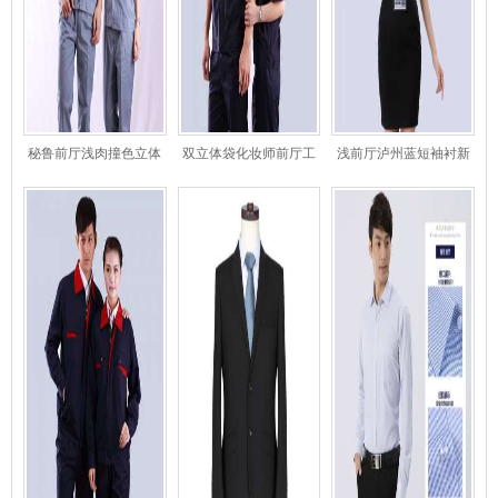
秘鲁前厅浅肉撞色立体
双立体袋化妆师前厅工
浅前厅泸州蓝短袖衬新
口袋工程服
作色织提花布服短袖夹
余衫