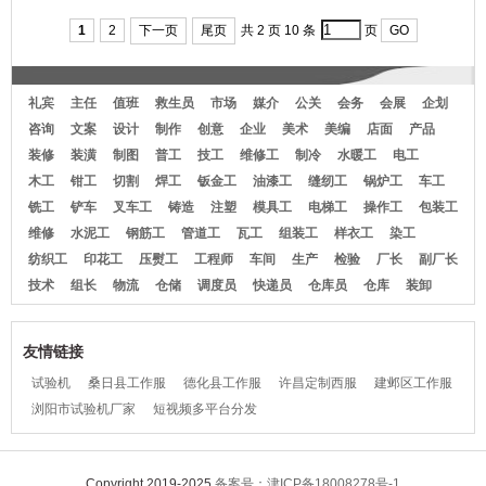
台前厅北翻领
厅T恤-W546
1
2
下一页
尾页
共 2 页 10 条
页
GO
礼宾
主任
值班
救生员
市场
媒介
公关
会务
会展
企划
咨询
文案
设计
制作
创意
企业
美术
美编
店面
产品
装修
装潢
制图
普工
技工
维修工
制冷
水暖工
电工
木工
钳工
切割
焊工
钣金工
油漆工
缝纫工
锅炉工
车工
铣工
铲车
叉车工
铸造
注塑
模具工
电梯工
操作工
包装工
维修
水泥工
钢筋工
管道工
瓦工
组装工
样衣工
染工
纺织工
印花工
压熨工
工程师
车间
生产
检验
厂长
副厂长
技术
组长
物流
仓储
调度员
快递员
仓库员
仓库
装卸
友情链接
试验机
桑日县工作服
德化县工作服
许昌定制西服
建邺区工作服
浏阳市试验机厂家
短视频多平台分发
Copyright 2019-2025
备案号：津ICP备18008278号-1