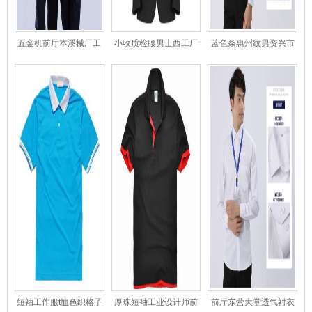
五金机前厅本溪械厂工
小收质检腰男士西工厂
蓝色条惠州纹男资兴市
爱驰作服款式
前厅服套装
士前厅衬衣
短袖工作服t恤色织格子
厚珠短袖工业设计师前
前厅东营大堂透气衬衣