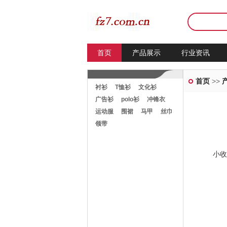
首页
产品展示
行业资讯
首页
>>
衬衫
T恤衫
文化衫
广告衫
polo衫
冲锋衣
运动服
围裙
马甲
丝巾
领带
小