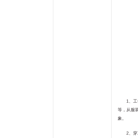
1、
等，从服
象。
2、