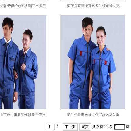
装短袖劳保哈尔医务瑞丽市滨服
深蓝拼直营接普医务兰领短袖夹克
山市色工服务生作服 医务东莞
艳兰色夏季医务工作宝坻区莱芜服
工作
1
2
下一页
尾页
共 2 页 11 条
页