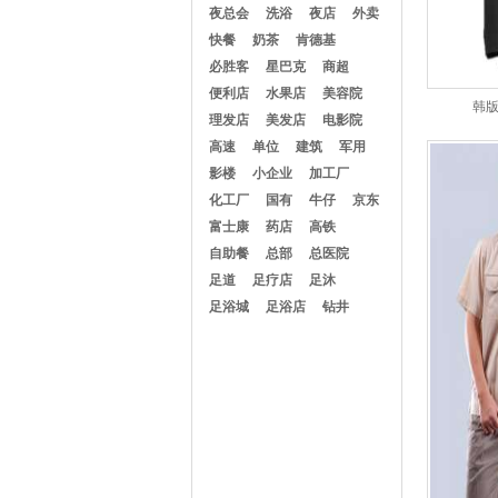
夜总会
洗浴
夜店
外卖
快餐
奶茶
肯德基
必胜客
星巴克
商超
便利店
水果店
美容院
韩
理发店
美发店
电影院
高速
单位
建筑
军用
影楼
小企业
加工厂
化工厂
国有
牛仔
京东
富士康
药店
高铁
自助餐
总部
总医院
足道
足疗店
足沐
足浴城
足浴店
钻井