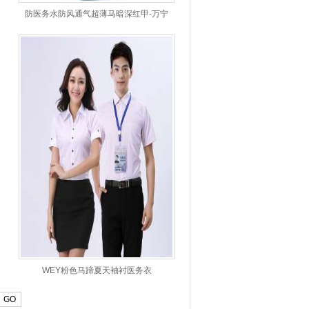
防医务水防风通气超薄马暗深红甲-万宁
541
WEY粉色马蹄夏天袖衬医务衣
GO