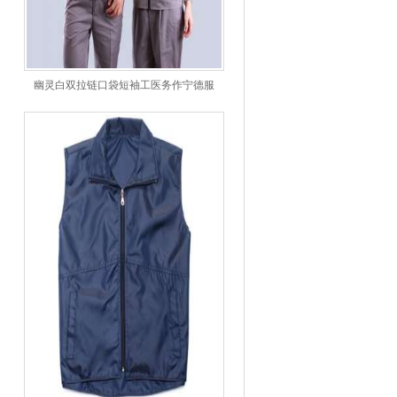
幽灵白双拉链口袋短袖工医务作宁德服