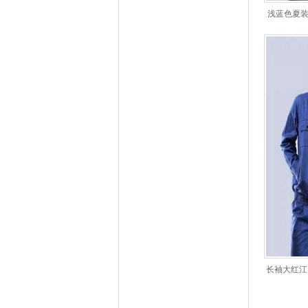
浅蓝色夏
长袖大红江