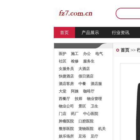
首页
产品展示
行业资讯
首页
>>
医护
施工
办公
电气
社区
检修
服务生
女服务员
大酒店
快捷酒店
假日酒店
酒店客房
中餐
酒店服
大堂
阿姨
咖啡厅
西餐厅
技师
物业管理
物业公司
景区
卫生
门店
药厂
中心医院
肿瘤医院
口腔医院
整形医院
宠物医院
机关
娱乐场所
足浴
足疗