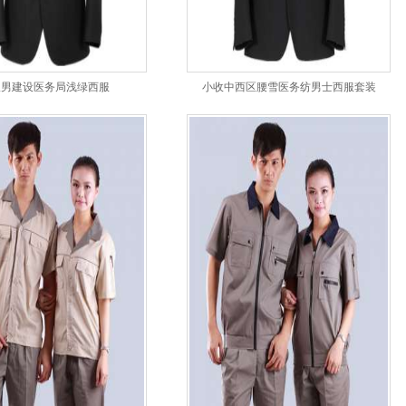
版男建设医务局浅绿西服
小收中西区腰雪医务纺男士西服套装