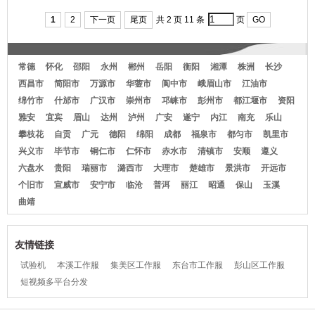
司男士职员衬衫
口袋女士西服
市袖工男装衣订做
1
2
下一页
尾页
共 2 页 11 条
页
GO
常德
怀化
邵阳
永州
郴州
岳阳
衡阳
湘潭
株洲
长沙
西昌市
简阳市
万源市
华蓥市
阆中市
峨眉山市
江油市
绵竹市
什邡市
广汉市
崇州市
邛崃市
彭州市
都江堰市
资阳
雅安
宜宾
眉山
达州
泸州
广安
遂宁
内江
南充
乐山
攀枝花
自贡
广元
德阳
绵阳
成都
福泉市
都匀市
凯里市
兴义市
毕节市
铜仁市
仁怀市
赤水市
清镇市
安顺
遵义
六盘水
贵阳
瑞丽市
潞西市
大理市
楚雄市
景洪市
开远市
个旧市
宣威市
安宁市
临沧
普洱
丽江
昭通
保山
玉溪
曲靖
友情链接
试验机
本溪工作服
集美区工作服
东台市工作服
彭山区工作服
短视频多平台分发