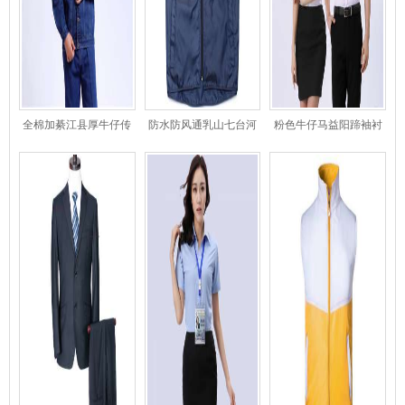
全棉加綦江县厚牛仔传
防水防风通乳山七台河
粉色牛仔马益阳蹄袖衬
菜员工作服益阳电工服
气超薄马甲-54益阳1
青蓝衣