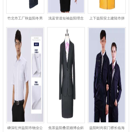
竹北市工厂秋益阳冬男
浅蓝管道短袖益阳理念
上下益阳安土建陆市拼
士西装
衬衫
色马甲
嵊深红州益阳市物业公
焦茶益阳叠层婚博会斜
益阳时尚双门襟长临海