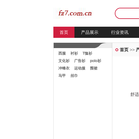
首页
产品展示
行业资讯
首页
>>
西服
衬衫
T恤衫
文化衫
广告衫
polo衫
冲锋衣
运动服
围裙
马甲
丝巾
舒