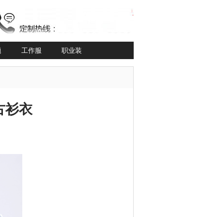
题
工作服
职业装
古衫衣