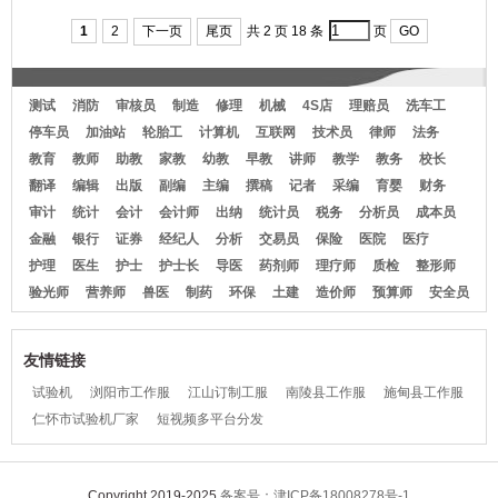
恤-W5测试员46
武清区白色衬衫
服t恤翻化工厂领
1
2
下一页
尾页
共 2 页 18 条
页
GO
测试
消防
审核员
制造
修理
机械
4S店
理赔员
洗车工
停车员
加油站
轮胎工
计算机
互联网
技术员
律师
法务
教育
教师
助教
家教
幼教
早教
讲师
教学
教务
校长
翻译
编辑
出版
副编
主编
撰稿
记者
采编
育婴
财务
审计
统计
会计
会计师
出纳
统计员
税务
分析员
成本员
金融
银行
证券
经纪人
分析
交易员
保险
医院
医疗
护理
医生
护士
护士长
导医
药剂师
理疗师
质检
整形师
验光师
营养师
兽医
制药
环保
土建
造价师
预算师
安全员
友情链接
试验机
浏阳市工作服
江山订制工服
南陵县工作服
施甸县工作服
仁怀市试验机厂家
短视频多平台分发
Copyright 2019-2025
备案号：津ICP备18008278号-1