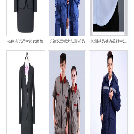
银白测试员时尚女西性
长袖双面呢大红测试员
长测试员袖浅蓝衬中江
感服
色工作服 东莞工作工厂
淮保衫