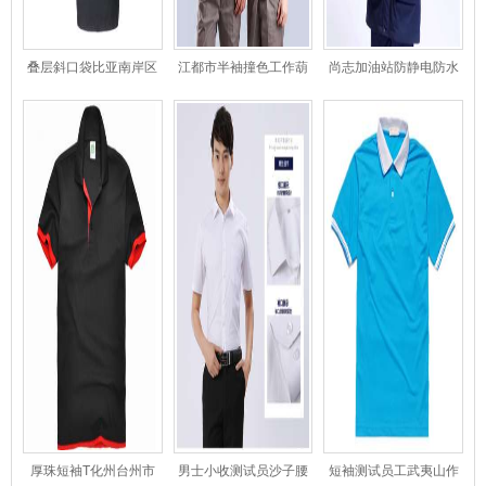
叠层斜口袋比亚南岸区
江都市半袖撞色工作葫
尚志加油站防静电防水
迪女测试员士西服
芦岛测试员服
长棉衣工南宫市测试员
厚珠短袖T化州台州市
男士小收测试员沙子腰
短袖测试员工武夷山作