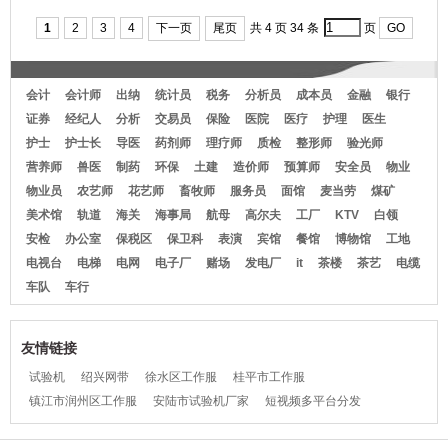
靖工作服服上衣
水蓝员双领短袖T恤W54
衬装卸工衣
深
1
2
3
4
下一页
尾页
共 4 页 34 条
页
GO
会计
会计师
出纳
统计员
税务
分析员
成本员
金融
银行
证券
经纪人
分析
交易员
保险
医院
医疗
护理
医生
护士
护士长
导医
药剂师
理疗师
质检
整形师
验光师
营养师
兽医
制药
环保
土建
造价师
预算师
安全员
物业
物业员
农艺师
花艺师
畜牧师
服务员
面馆
麦当劳
煤矿
美术馆
轨道
海关
海事局
航母
高尔夫
工厂
KTV
白领
安检
办公室
保税区
保卫科
表演
宾馆
餐馆
博物馆
工地
电视台
电梯
电网
电子厂
赌场
发电厂
it
茶楼
茶艺
电缆
车队
车行
友情链接
试验机
绍兴网带
徐水区工作服
桂平市工作服
镇江市润州区工作服
安陆市试验机厂家
短视频多平台分发