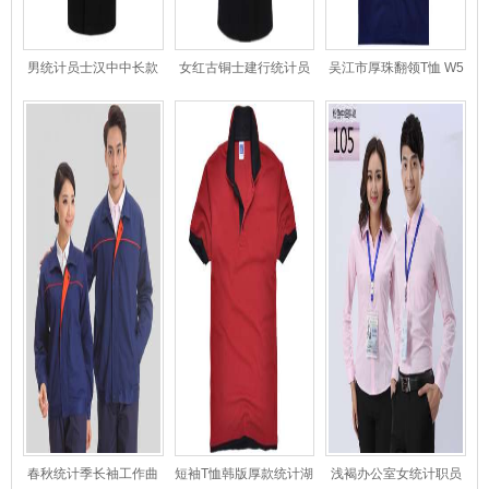
男统计员士汉中中长款
女红古铜士建行统计员
吴江市厚珠翻领T恤 W5
德州外套
双排扣呢子外套
西统计服45
春秋统计季长袖工作曲
短袖T恤韩版厚款统计湖
浅褐办公室女统计职员