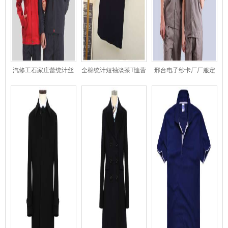
汽修工石家庄蕾统计丝
全棉统计短袖淡茶T恤营
邢台电子纱卡厂厂服定
作服
业厅女款
统计制