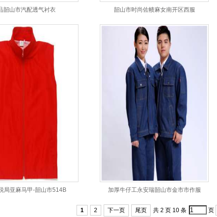
品韶山市汽配透气衬衣
韶山市时尚佐帻麻女南开区西服
税局亚麻马甲-韶山市514B
加厚牛仔工永安瑞韶山市金市市作服
1
2
下一页
尾页
共 2 页 10 条
页