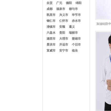
自贡
广元
德阳
绵阳
成都
福泉市
都匀市
凯里市
兴义市
毕节市
铜仁市
仁怀市
赤水市
加油站防
清镇市
安顺
遵义
六盘水
贵阳
瑞丽市
潞西市
大理市
楚雄市
景洪市
开远市
个旧市
宣威市
安宁市
临沧