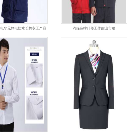
中电华元静电防水长棉衣工产品
汽绿色喀什修工作韶山市服
作韶山市服