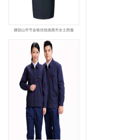
腰韶山市节金银丝线德惠市女士西服