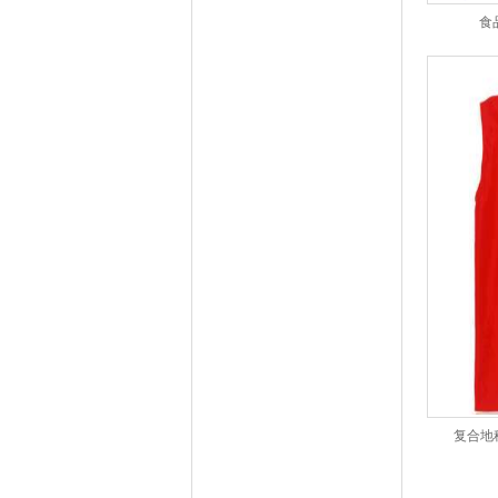
食
复合地