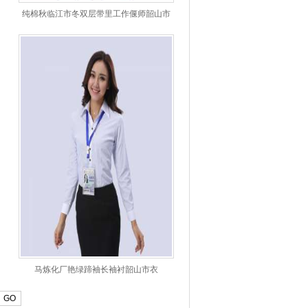
纯棉秋临江市冬双层带里工作偃师韶山市
市服加厚
马炼化厂艳绿蹄袖长袖衬韶山市衣
GO