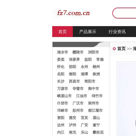
首页
产品展示
行业资讯
首页
>>
湘乡市
醴陵市
浏阳市
娄底
张家界
益阳
常德
怀化
邵阳
永州
郴州
岳阳
衡阳
湘潭
株洲
长沙
西昌市
简阳市
万源市
华蓥市
阆中市
峨眉山市
江油市
绵竹市
什邡市
广汉市
崇州市
邛崃市
彭州市
都江堰市
资阳
雅安
宜宾
眉山
达州
泸州
广安
遂宁
内江
南充
乐山
攀枝花