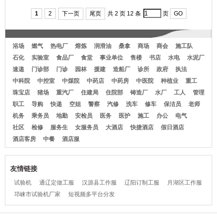
宇航局薄藁城市马甲-54
预订级社衬衫
口袋工壳牌程服
1
2
下一页
尾页
共 2 页 12 条
页
GO
浴场
燃气
热电厂
熔炼
润滑油
桑拿
商场
商会
施工队
石化
实验室
食品厂
食堂
事业单位
售楼
书店
水电
水泥厂
速递
门诊部
门诊
园林
援建
造船厂
诊所
政府
执法
中科院
中控室
中煤院
中药店
中药房
中医院
种植业
重工
珠宝店
猪场
重汽厂
住建局
住院部
铸造厂
水厂
工人
管理
职工
导购
快递
空姐
警察
汽修
洗车
修车
保洁员
老师
机务
乘务员
地勤
安检员
医务
医护
施工
办公
电气
社区
检修
服务生
女服务员
大酒店
快捷酒店
假日酒店
酒店客房
中餐
酒店服
友情链接
试验机
通辽定做工服
汉源县工作服
辽阳订制工服
月湖区工作服
邛崃市试验机厂家
短视频多平台分发