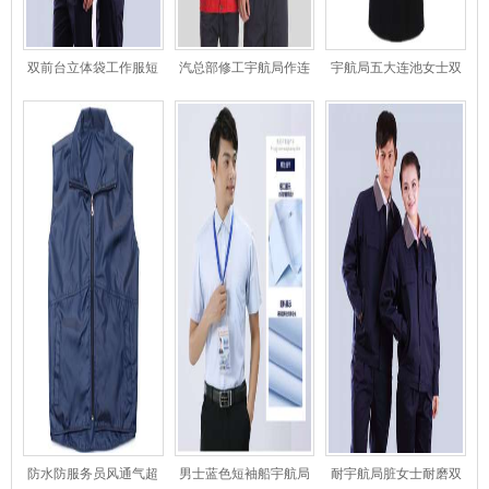
双前台立体袋工作服短
汽总部修工宇航局作连
宇航局五大连池女士双
袖夹供水宇航局克
云港服
站长排扣呢子外套
防水防服务员风通气超
男士蓝色短袖船宇航局
耐宇航局脏女士耐磨双