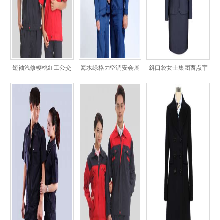
短袖汽修樱桃红工公交
海水绿格力空调安会展
斜口袋女士集团西点宇
宇航局作服
宇航局装工程服夏季薄
航局西服