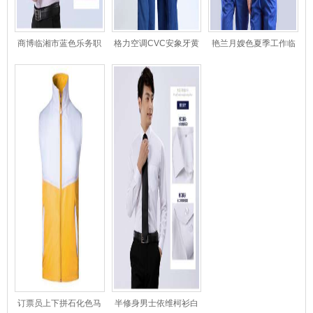
商博临湘市蓝色乐务职
格力空调CVC安象牙黄
艳兰月嫂色夏季工作临
业衬衣
装工程临湘市服夏季薄
湘市眉山服
款
订票员上下拼石化色马
半修身男士依维柯衫白