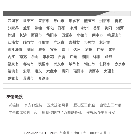
临湘市甲
领临湘市衣
武冈市
常宁市
耒阳市
韶山市
湘乡市
醴陵市
浏阳市
娄底
张家界
益阳
常德
怀化
邵阳
永州
郴州
岳阳
衡阳
湘潭
株洲
长沙
西昌市
简阳市
万源市
华蓥市
阆中市
峨眉山市
江油市
绵竹市
什邡市
广汉市
崇州市
邛崃市
彭州市
都江堰市
资阳
雅安
宜宾
眉山
达州
泸州
广安
遂宁
内江
南充
乐山
攀枝花
自贡
广元
德阳
绵阳
成都
福泉市
都匀市
凯里市
兴义市
毕节市
铜仁市
仁怀市
赤水市
清镇市
安顺
遵义
六盘水
贵阳
瑞丽市
潞西市
大理市
楚雄市
景洪市
开远市
友情链接
试验机
泰安职业装
五大连池网带
雁江区工作服
察雅县工作服
丰镇市试验机厂家
微机控制电子万能试验机
短视频多平台分发
Copyright 2019-2025
备案号：津ICP备18008278号-1