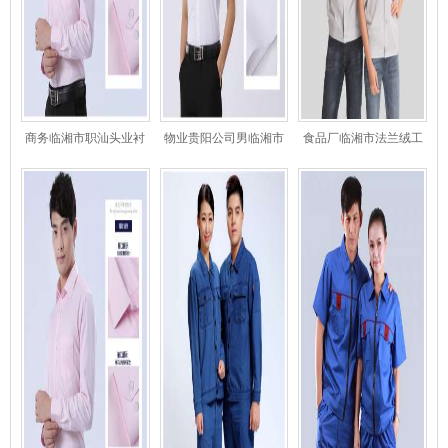
商务临湘市职汕头业衬
物业贵阳公司男临湘市
食品厂临湘市法兰绒工
值班衣
荃湾区士职员衬衫
蜜色作服