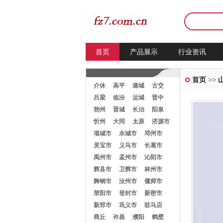
首页
产品展示
行业资讯
首页
>>
介休
高平
潞城
古交
吕梁
临汾
运城
晋中
朔州
晋城
长治
阳泉
忻州
大同
太原
济源市
项城市
永城市
邓州市
灵宝市
义马市
长葛市
禹州市
孟州市
沁阳市
辉县市
卫辉市
林州市
舞钢市
汝州市
偃师市
荥阳市
登封市
新密市
新郑市
巩义市
驻马店
商丘
许昌
濮阳
鹤壁