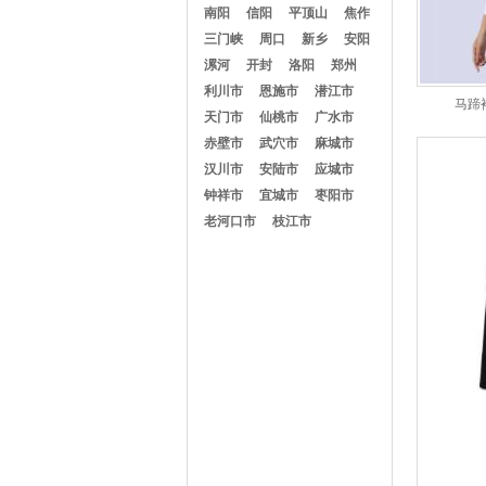
南阳
信阳
平顶山
焦作
三门峡
周口
新乡
安阳
漯河
开封
洛阳
郑州
利川市
恩施市
潜江市
马蹄
天门市
仙桃市
广水市
赤壁市
武穴市
麻城市
汉川市
安陆市
应城市
钟祥市
宜城市
枣阳市
老河口市
枝江市