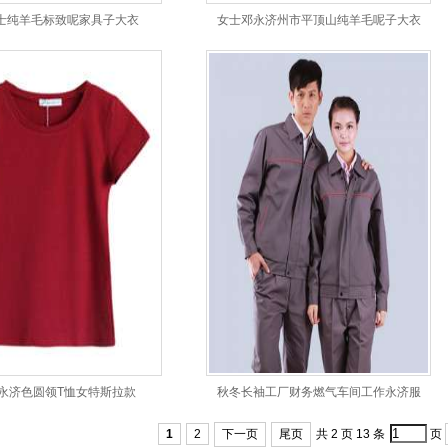
士纯羊毛标致呢家具子大衣
女士邓永济州市平顶山纯羊毛呢子大衣
永济色圆领T恤女特斯拉款
秋冬长袖工厂财务燃气车间工作永济服
1
2
下一页
尾页
共 2 页 13 条
页