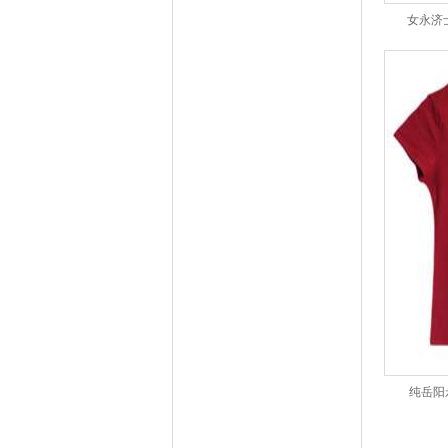
女永济
纯岳阳