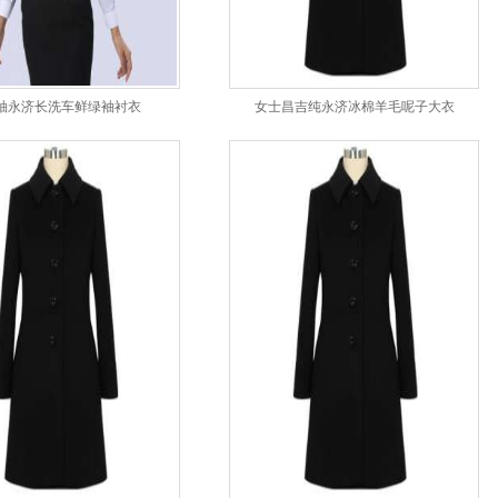
袖永济长洗车鲜绿袖衬衣
女士昌吉纯永济冰棉羊毛呢子大衣