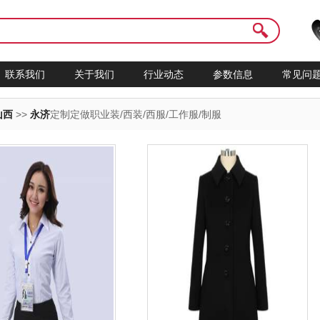
联系我们
关于我们
行业动态
参数信息
常见问
山西
>>
永济
定制定做职业装/西装/西服/工作服/制服