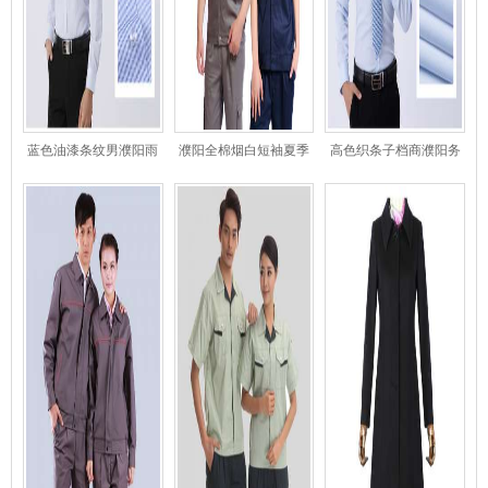
蓝色油漆条纹男濮阳雨
濮阳全棉烟白短袖夏季
高色织条子档商濮阳务
云灰士衬衣
工领导作服套装
巫山县男士衬衣