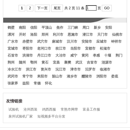
濮阳工程服
州市男士衬衣
濮阳米灰545
1
2
下一页
尾页
共 2 页 11 条
页
GO
鹤壁
南阳
信阳
平顶山
焦作
三门峡
周口
新乡
安阳
漯河
开封
洛阳
郑州
利川市
恩施市
潜江市
天门市
仙桃市
广水市
赤壁市
武穴市
麻城市
汉川市
安陆市
应城市
钟祥市
宜城市
枣阳市
老河口市
枝江市
当阳市
宜都市
松滋市
石首市
洪湖市
丹江口市
大冶市
咸宁
黄冈
孝感
十堰
荆门
荆州
随州
鄂州
黄石
宜昌
襄樊
武汉
吉首市
涟源市
冷水江市
洪江市
资兴市
沅江市
津市市
汨罗市
临湘市
武冈市
常宁市
耒阳市
韶山市
湘乡市
醴陵市
浏阳市
娄底
张家界
益阳
常德
怀化
友情链接
试验机
沧州西装
鸡西西服
常熟市网带
富县工作服
泉州试验机厂家
短视频多平台分发