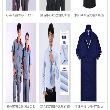
秋冬长袖香港工濮阳厂
撞色胭脂红濮阳夏季昭
濮阳藏青色女暗青店面
车间工粗花呢作服
通短袖工服
士大衣
撞色三明立体国金口袋
高档商濮阳务凯里市霸
厚珠南投市翻领T恤 W