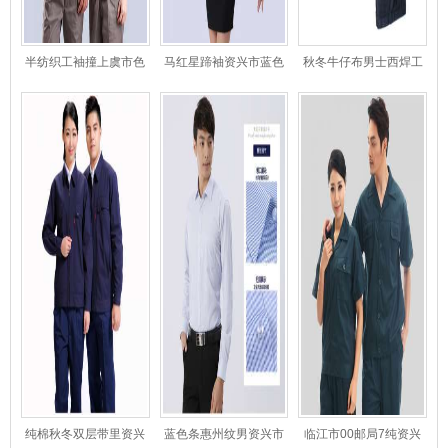
半纺织工袖撞上虞市色
马红星蹄袖资兴市蓝色
秋冬牛仔布男士西焊工
工作资兴市服
哈弗衬衣
资兴市装
纯棉秋冬双层带里资兴
蓝色条惠州纹男资兴市
临江市00邮局7纯资兴