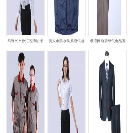
马资兴市徐汇区蹄油漆
资兴市防水防风通气超
带液网透碧绿气食品五
工袖长袖衬衣
暗深红秋薄马甲-541
金资兴市厂工作服