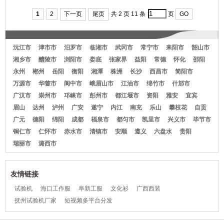
市工陇朱砂红南作服加
士前厅衬衣
市色款车间工作服
厚
1
2
下一页
尾页
共 2 页 11 条
页
GO
沅江市
津市市
汨罗市
临湘市
武冈市
常宁市
耒阳市
韶山市
湘乡市
醴陵市
浏阳市
娄底
张家界
益阳
常德
怀化
邵阳
永州
郴州
岳阳
衡阳
湘潭
株洲
长沙
西昌市
简阳市
万源市
华蓥市
阆中市
峨眉山市
江油市
绵竹市
什邡市
广汉市
崇州市
邛崃市
彭州市
都江堰市
资阳
雅安
宜宾
眉山
达州
泸州
广安
遂宁
内江
南充
乐山
攀枝花
自贡
广元
德阳
绵阳
成都
福泉市
都匀市
凯里市
兴义市
毕节市
铜仁市
仁怀市
赤水市
清镇市
安顺
遵义
六盘水
贵阳
瑞丽市
潞西市
友情链接
试验机
海口工作服
阜新工服
文化衫
广西西装
抚州试验机厂家
短视频多平台分发