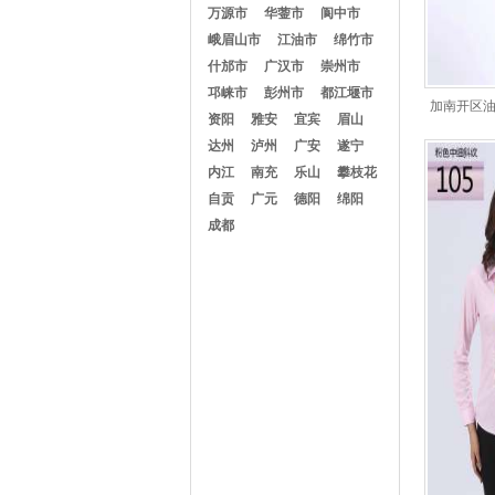
万源市
华蓥市
阆中市
峨眉山市
江油市
绵竹市
什邡市
广汉市
崇州市
邛崃市
彭州市
都江堰市
加南开区
资阳
雅安
宜宾
眉山
达州
泸州
广安
遂宁
内江
南充
乐山
攀枝花
自贡
广元
德阳
绵阳
成都