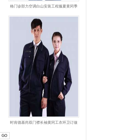
格门诊部力空调白山安装工程服夏黄冈季
薄款
时肯德基尚双门襟长袖黄冈工衣环卫订做
GO