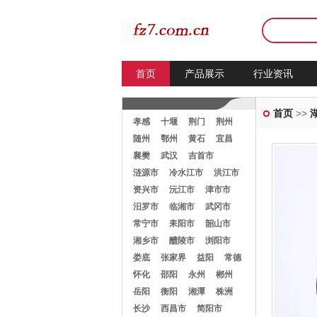
首页
产品展示
行业资讯
首页
>>
孝感
十堰
荆门
荆州
随州
鄂州
黄石
宜昌
襄樊
武汉
吉首市
涟源市
冷水江市
洪江市
资兴市
沅江市
津市市
汨罗市
临湘市
武冈市
常宁市
耒阳市
韶山市
湘乡市
醴陵市
浏阳市
娄底
张家界
益阳
常德
怀化
邵阳
永州
郴州
岳阳
衡阳
湘潭
株洲
长沙
西昌市
简阳市