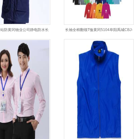
油站防黄冈物业公司静电防水长
长袖全棉翻领T恤黄冈5104阜阳禹城CBJ-
棉衣工作服
A