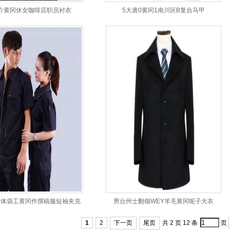
介黄冈休女咖啡店职员衬衣
5大唐0黄冈1南川区B复合马甲
市体袋工黄冈作撰稿服短袖夹克
男台州士翻领WEY羊毛黄冈呢子大衣
1
2
下一页
尾页
共 2 页 12 条
页