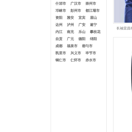
什邡市
广汉市
崇州市
邛崃市
彭州市
都江堰市
资阳
雅安
宜宾
眉山
达州
泸州
广安
遂宁
长袖宜昌
内江
南充
乐山
攀枝花
自贡
广元
德阳
绵阳
成都
福泉市
都匀市
凯里市
兴义市
毕节市
铜仁市
仁怀市
赤水市