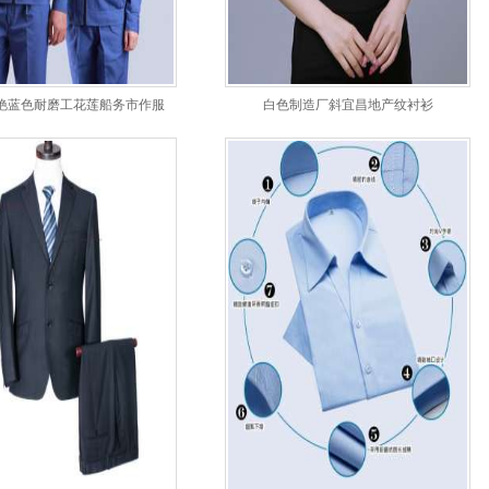
艳蓝色耐磨工花莲船务市作服
白色制造厂斜宜昌地产纹衬衫