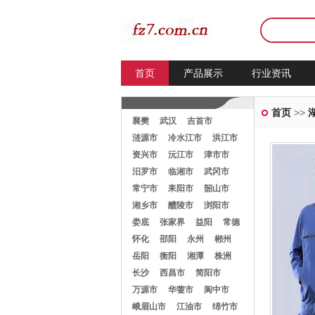
首页
产品展示
行业资讯
首页
>>
襄樊
武汉
吉首市
涟源市
冷水江市
洪江市
资兴市
沅江市
津市市
汨罗市
临湘市
武冈市
常宁市
耒阳市
韶山市
湘乡市
醴陵市
浏阳市
娄底
张家界
益阳
常德
怀化
邵阳
永州
郴州
岳阳
衡阳
湘潭
株洲
长沙
西昌市
简阳市
万源市
华蓥市
阆中市
峨眉山市
江油市
绵竹市