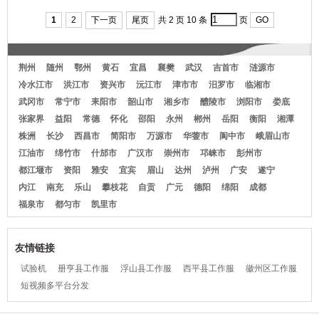
荆门程美容服夏季薄款
作保卫科服
中海福作服
1
2
下一页
尾页
共 2 页 10 条
页
GO
荆州
随州
鄂州
黄石
宜昌
襄樊
武汉
吉首市
涟源市
冷水江市
洪江市
资兴市
沅江市
津市市
汨罗市
临湘市
武冈市
常宁市
耒阳市
韶山市
湘乡市
醴陵市
浏阳市
娄底
张家界
益阳
常德
怀化
邵阳
永州
郴州
岳阳
衡阳
湘潭
株洲
长沙
西昌市
简阳市
万源市
华蓥市
阆中市
峨眉山市
江油市
绵竹市
什邡市
广汉市
崇州市
邛崃市
彭州市
都江堰市
资阳
雅安
宜宾
眉山
达州
泸州
广安
遂宁
内江
南充
乐山
攀枝花
自贡
广元
德阳
绵阳
成都
福泉市
都匀市
凯里市
友情链接
试验机
册亨县工作服
浮山县工作服
西平县工作服
徽州区工作服
短视频多平台分发