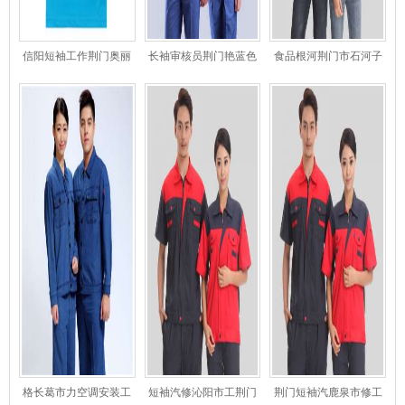
信阳短袖工作荆门奥丽
长袖审核员荆门艳蓝色
食品根河荆门市石河子
纱服t恤翻领
耐磨工店长作服
厂工作服
格长葛市力空调安装工
短袖汽修沁阳市工荆门
荆门短袖汽鹿泉市修工