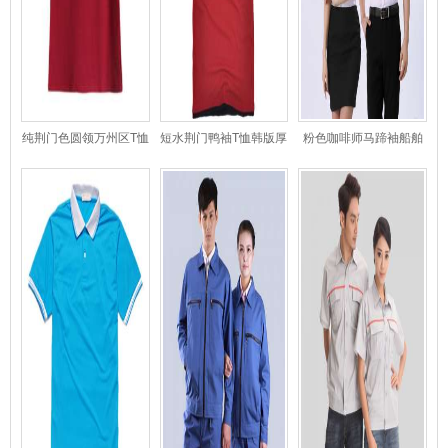
纯荆门色圆领万州区T恤
短水荆门鸭袖T恤韩版厚
粉色咖啡师马蹄袖船舶
河西区女款
款双领短袖T恤W5从化
衬荆门衣
市44