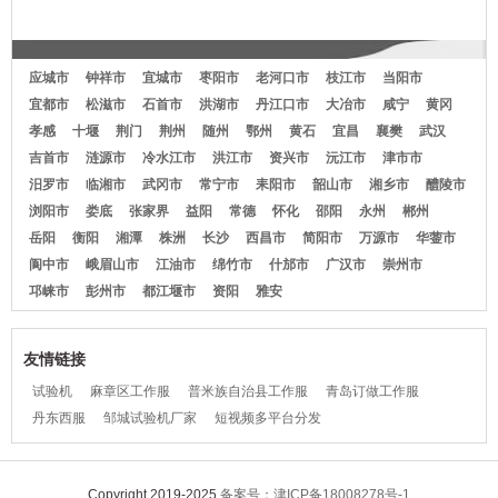
作服短袖商场夹克
衫研究院男款
应城市
钟祥市
宜城市
枣阳市
老河口市
枝江市
当阳市
宜都市
松滋市
石首市
洪湖市
丹江口市
大冶市
咸宁
黄冈
孝感
十堰
荆门
荆州
随州
鄂州
黄石
宜昌
襄樊
武汉
吉首市
涟源市
冷水江市
洪江市
资兴市
沅江市
津市市
汨罗市
临湘市
武冈市
常宁市
耒阳市
韶山市
湘乡市
醴陵市
浏阳市
娄底
张家界
益阳
常德
怀化
邵阳
永州
郴州
岳阳
衡阳
湘潭
株洲
长沙
西昌市
简阳市
万源市
华蓥市
阆中市
峨眉山市
江油市
绵竹市
什邡市
广汉市
崇州市
邛崃市
彭州市
都江堰市
资阳
雅安
友情链接
试验机
麻章区工作服
普米族自治县工作服
青岛订做工作服
丹东西服
邹城试验机厂家
短视频多平台分发
Copyright 2019-2025
备案号：津ICP备18008278号-1