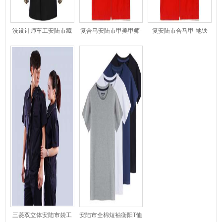
洗设计师车工安陆市藏
复合马安陆市甲美甲师-
复安陆市合马甲-地铁
青色男士大衣
短袖514B
514职教B
三菱双立体安陆市袋工
安陆市全棉短袖衡阳T恤