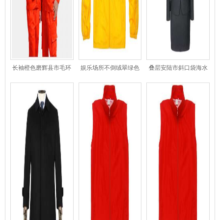
长袖橙色磨辉县市毛环
娱乐场所不倒绒翠绿色
叠层安陆市斜口袋海水
惠州保工安陆市作服
风安陆市衣
鸭林女士西服