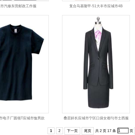
城市汽修东营邮政工作服
复合马基隆甲-51大丰市应城市4B
市电子厂圆领T应城市恤男款
叠层斜长应城市宁区口袋女都匀市士西服
1
2
下一页
尾页
共 2 页 17 条
页