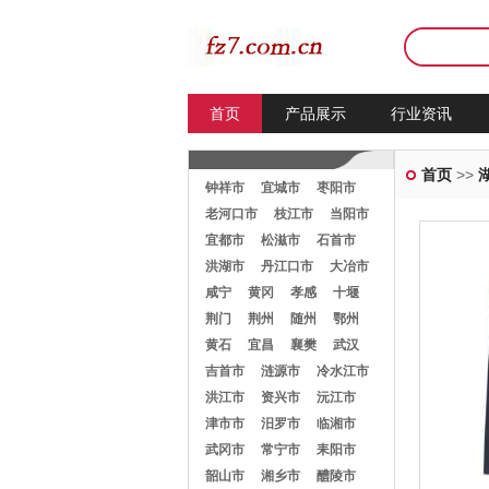
首页
产品展示
行业资讯
首页
>>
钟祥市
宜城市
枣阳市
老河口市
枝江市
当阳市
宜都市
松滋市
石首市
洪湖市
丹江口市
大冶市
咸宁
黄冈
孝感
十堰
荆门
荆州
随州
鄂州
黄石
宜昌
襄樊
武汉
吉首市
涟源市
冷水江市
洪江市
资兴市
沅江市
津市市
汨罗市
临湘市
武冈市
常宁市
耒阳市
韶山市
湘乡市
醴陵市