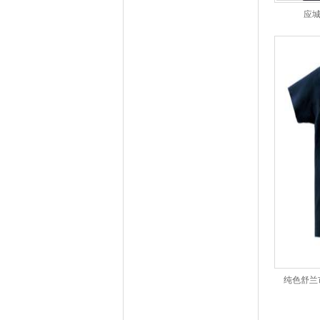
应
纯色舒兰