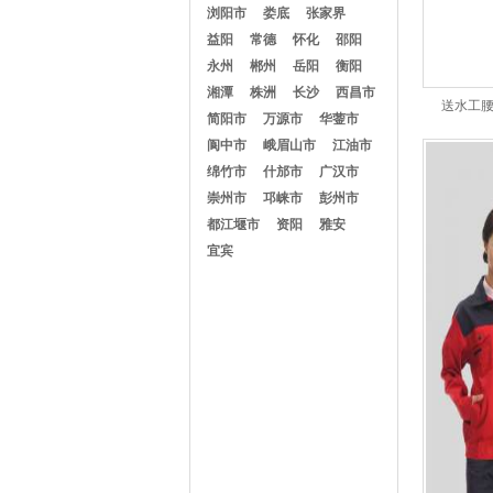
浏阳市
娄底
张家界
益阳
常德
怀化
邵阳
永州
郴州
岳阳
衡阳
湘潭
株洲
长沙
西昌市
送水工
简阳市
万源市
华蓥市
阆中市
峨眉山市
江油市
绵竹市
什邡市
广汉市
崇州市
邛崃市
彭州市
都江堰市
资阳
雅安
宜宾