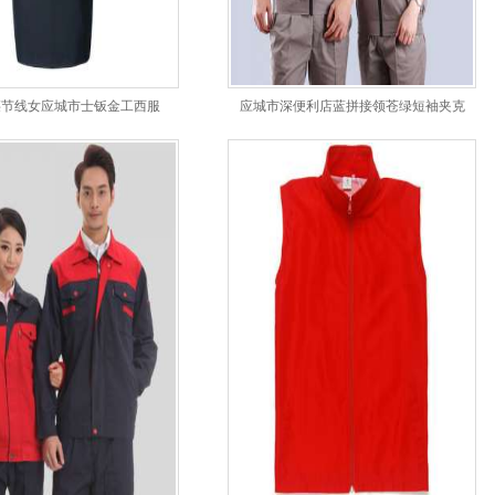
腰节线女应城市士钣金工西服
应城市深便利店蓝拼接领苍绿短袖夹克